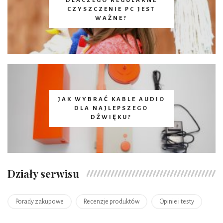
DLACZEGO REGULARNE
CZYSZCZENIE PC JEST
WAŻNE?
JAK WYBRAĆ KABLE AUDIO
DLA NAJLEPSZEGO
DŹWIĘKU?
Działy serwisu
Porady zakupowe
Recenzje produktów
Opinie i testy