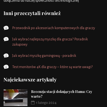
dołączenia do naszej społeczności technologicznej
Inni przeczytali również
Przewodnik po akcesoriach komputerowych dla graczy
Jak wybrać najlepszą myszkę dla gracza? Poradnik
zakupowy
Jak wybrać myszkę gamingową - poradnik
Test monitorów 4K dla graczy – które są warte uwagi?
Najciekawsze artykuły
Recenzja stacji dokujących Hama: Czy
warto?
1 lutego 2024