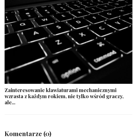
Zainteresowanie klawiaturami mechanicznymi
wzrasta z każdym rokiem, nie tylko wśród graczy,
ale...
Komentarze (0)